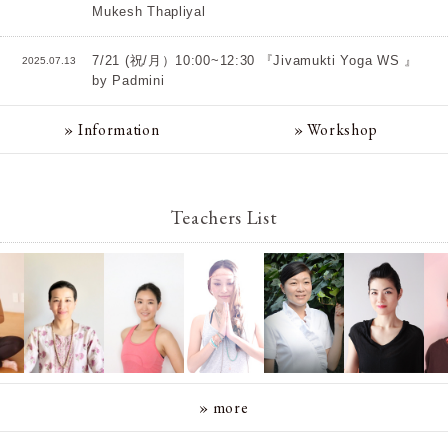
Mukesh Thapliyal
7/21 (祝/月）10:00~12:30 『Jivamukti Yoga WS 』
2025.07.13
by Padmini
» Information
» Workshop
Teachers List
» more