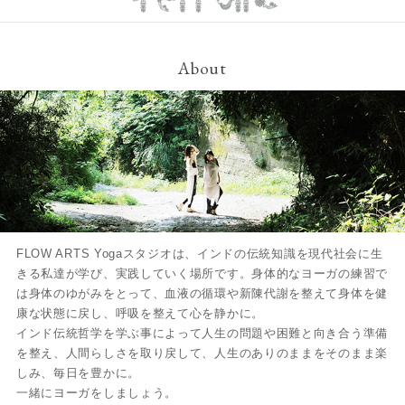
About
FLOW ARTS Yogaスタジオは、インドの伝統知識を現代社会に生
きる私達が学び、実践していく場所です。身体的なヨーガの練習で
は身体のゆがみをとって、血液の循環や新陳代謝を整えて身体を健
康な状態に戻し、呼吸を整えて心を静かに。
インド伝統哲学を学ぶ事によって人生の問題や困難と向き合う準備
を整え、人間らしさを取り戻して、人生のありのままをそのまま楽
しみ、毎日を豊かに。
一緒にヨーガをしましょう。