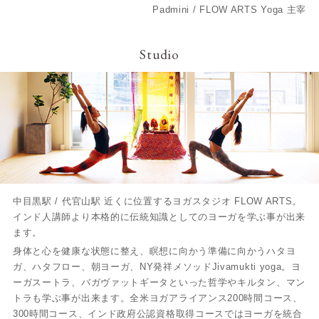
Padmini / FLOW ARTS Yoga 主宰
Studio
中目黒駅 / 代官山駅 近くに位置するヨガスタジオ FLOW ARTS。
インド人講師より本格的に伝統知識としてのヨーガを学ぶ事が出来
ます。
身体と心を健康な状態に整え、瞑想に向かう準備に向かうハタヨ
ガ、ハタフロー、朝ヨーガ、NY発祥メソッドJivamukti yoga。ヨ
ーガスートラ、バガヴァットギータといった哲学やキルタン、マン
トラも学ぶ事が出来ます。全米ヨガアライアンス200時間コース、
300時間コース、インド政府公認資格取得コースではヨーガを統合