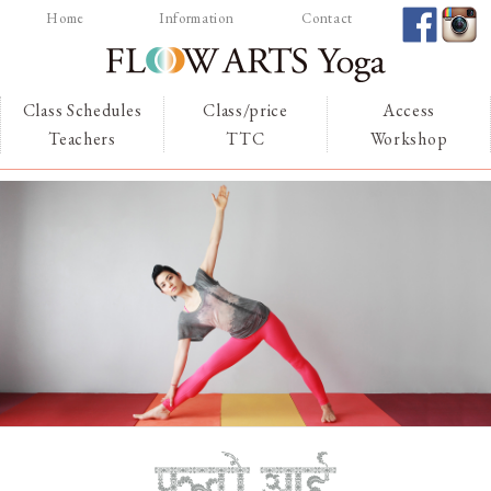
Home
Information
Contact
Class Schedules
Class/price
Access
FLOW ARTS Yoga – Tokyo –
Teachers
TTC
Workshop
India フローアーツ ヨガ